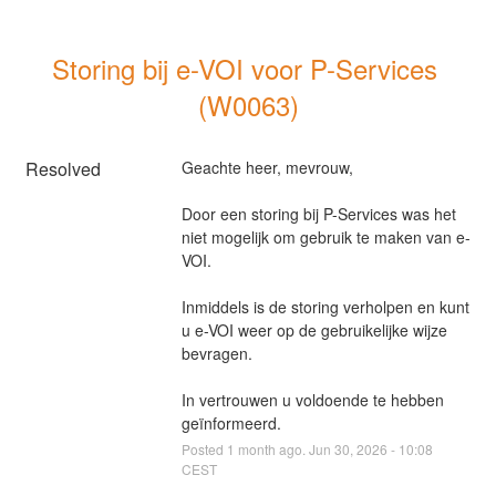
Storing bij e-VOI voor P-Services 
(W0063)
Resolved
Geachte heer, mevrouw,
Door een storing bij P-Services was het 
niet mogelijk om gebruik te maken van e-
VOI.
Inmiddels is de storing verholpen en kunt 
u e-VOI weer op de gebruikelijke wijze 
bevragen.
In vertrouwen u voldoende te hebben 
geïnformeerd.
Posted
1
month ago.
Jun
30
,
2026
-
10:08
CEST