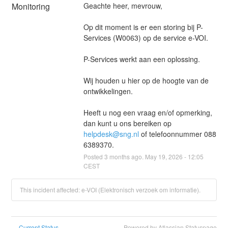
Monitoring
Geachte heer, mevrouw,
Op dit moment is er een storing bij P-
Services (W0063) op de service e-VOI.
P-Services werkt aan een oplossing.
Wij houden u hier op de hoogte van de 
ontwikkelingen.
Heeft u nog een vraag en/of opmerking, 
dan kunt u ons bereiken op 
helpdesk@sng.nl
 of telefoonnummer 088 
6389370.
Posted
3
months ago.
May
19
,
2026
-
12:05
CEST
This incident affected: e-VOI (Elektronisch verzoek om informatie).
Current Status
Powered by Atlassian Statuspage
←