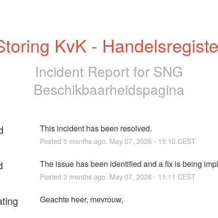
Storing KvK - Handelsregiste
Incident Report for
SNG
Beschikbaarheidspagina
d
This incident has been resolved.
Posted
3
months ago.
May
07
,
2026
-
15:10
CEST
d
The issue has been identified and a fix is being im
Posted
3
months ago.
May
07
,
2026
-
11:11
CEST
ating
Geachte heer, mevrouw,