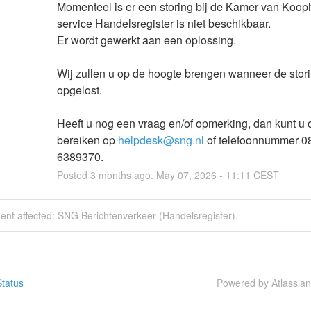
Momenteel is er een storing bij de Kamer van Koop
service Handelsregister is niet beschikbaar.
Er wordt gewerkt aan een oplossing.
Wij zullen u op de hoogte brengen wanneer de storin
opgelost.
Heeft u nog een vraag en/of opmerking, dan kunt u o
bereiken op 
helpdesk@sng.nl
 of telefoonnummer 08
6389370.
Posted
3
months ago.
May
07
,
2026
-
11:11
CEST
dent affected: SNG Berichtenverkeer (Handelsregister).
tatus
Powered by Atlassia