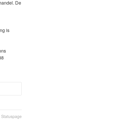
handel. De 
g is 
ns 
8 
n Statuspage