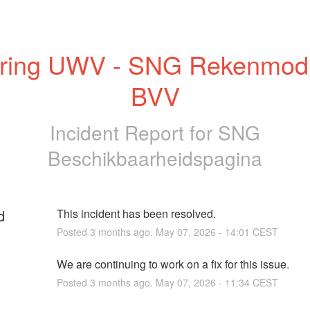
ring UWV - SNG Rekenmodu
BVV
Incident Report for
SNG
Beschikbaarheidspagina
d
This incident has been resolved.
Posted
3
months ago.
May
07
,
2026
-
14:01
CEST
We are continuing to work on a fix for this issue.
Posted
3
months ago.
May
07
,
2026
-
11:34
CEST