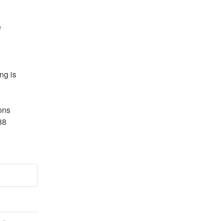
 
g is 
ns 
8 