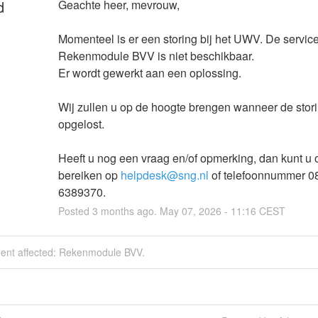
d
Geachte heer, mevrouw,
Momenteel is er een storing bij het UWV. De service
Rekenmodule BVV is niet beschikbaar.
Er wordt gewerkt aan een oplossing.
Wij zullen u op de hoogte brengen wanneer de storin
opgelost.
Heeft u nog een vraag en/of opmerking, dan kunt u o
bereiken op 
helpdesk@sng.nl
 of telefoonnummer 08
6389370.
Posted
3
months ago.
May
07
,
2026
-
11:16
CEST
ident affected: Rekenmodule BVV.