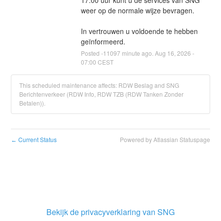
weer op de normale wijze bevragen.
In vertrouwen u voldoende te hebben 
geïnformeerd.
Posted
-11097
minute ago.
Aug
16
,
2026
-
07:00
CEST
This scheduled maintenance affects: RDW Beslag and SNG
Berichtenverkeer (RDW Info, RDW TZB (RDW Tanken Zonder
Betalen)).
Current Status
Powered by Atlassian Statuspage
←
Bekijk de privacyverklaring van SNG