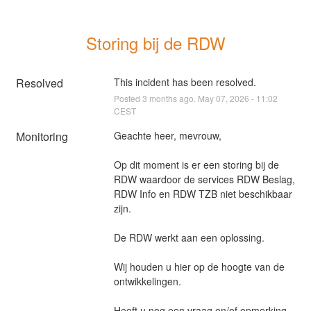
Storing bij de RDW
Resolved
This incident has been resolved.
Posted
3
months ago.
May
07
,
2026
-
11:02
CEST
Monitoring
Geachte heer, mevrouw,
Op dit moment is er een storing bij de 
RDW waardoor de services RDW Beslag, 
RDW Info en RDW TZB niet beschikbaar 
zijn.
De RDW werkt aan een oplossing.
Wij houden u hier op de hoogte van de 
ontwikkelingen.
Heeft u nog een vraag en/of opmerking, 