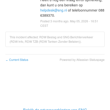
dan kunt u ons bereiken op 
helpdesk@sng.nl
 of telefoonnummer 088 
6389370.
Posted
3
months ago.
May
05
,
2026
-
16:51
CEST
This incident affected: RDW Beslag and SNG Berichtenverkeer
(RDW Info, RDW TZB (RDW Tanken Zonder Betalen)).
Current Status
Powered by Atlassian Statuspage
←
Bekijk de privacyverklaring van SNG